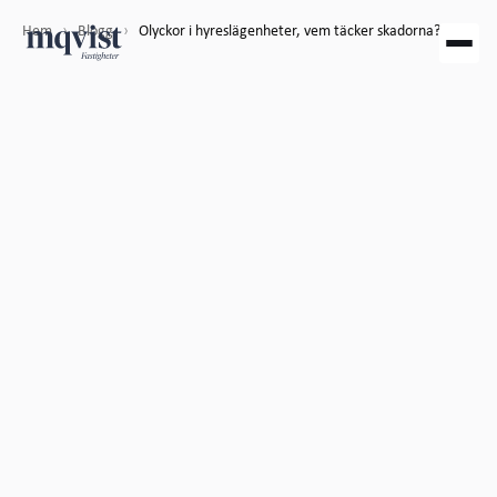
Hem
›
Blogg
›
Olyckor i hyreslägenheter, vem täcker skadorna?
2026-07-30
Stadsdelar

Olyckor i hyreslägenheter: ta reda på vem som täcker skadorna.
Daniel Rydström
@mqvistgroupab
Vi skapar mer än fastigheter. vi skapar förtroende i
Borås.