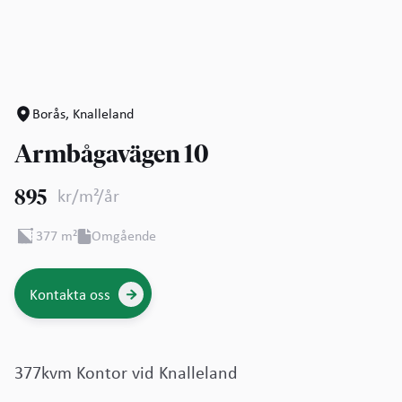
Borås
,
Knalleland
Armbågavägen 10
895
kr/m²/år
377
m²
Omgående
Kontakta oss

377kvm Kontor vid Knalleland