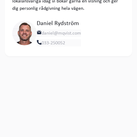
lokalansvariga idag vi bokar gärna en visning och ger
dig personlig rådgivning hela vägen.
Daniel Rydström

daniel@mqvist.com

033-250052
Lokaler
Du kanske också gillar
Visa alla lediga lokaler
