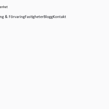
genhet
ing & Förvaring
Fastigheter
Blogg
Kontakt
eslägenhet – från budget och