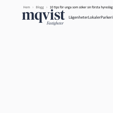
Hem
›
Blogg
›
10 tips för unga som söker sin första hyreslä
Lägenheter
Lokaler
Parker
2026-07-30
Tips

Tio praktiska råd som hjälper dig hitta din första hyr
område till avtal och visningar.