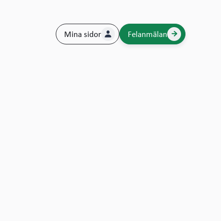
Mina sidor
Felanmälan

Daniel Rydström
@mqvistgroupab
Vi skapar mer än fastigheter. vi skapar
förtroende i Borås.

